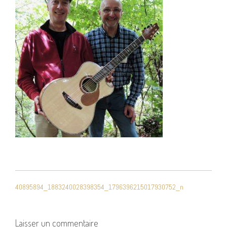
NAVIGATION
40895894_1883240028398354_1796396215017930752_n
DE
L’ARTICLE
Laisser un commentaire