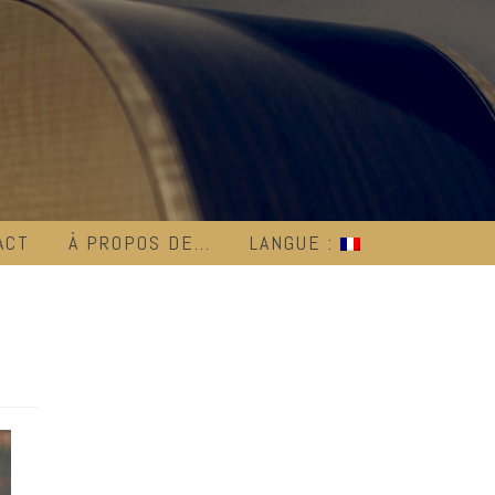
ACT
À PROPOS DE…
LANGUE :